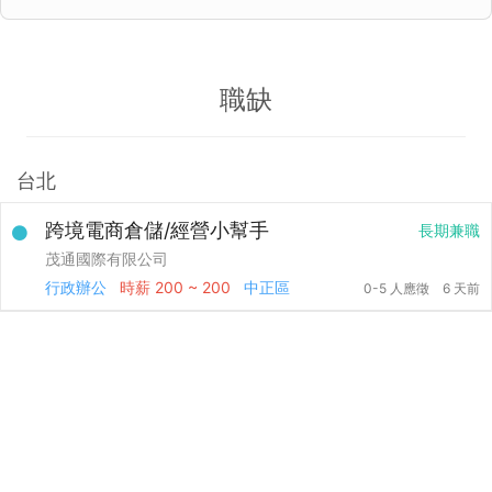
職缺
台北
跨境電商倉儲/經營小幫手
長期兼職
茂通國際有限公司
行政辦公
時薪
200 ~ 200
中正區
0-5 人應徵
6 天前