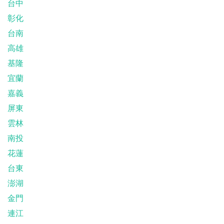
台中
彰化
台南
高雄
基隆
宜蘭
嘉義
屏東
雲林
南投
花蓮
台東
澎湖
金門
連江