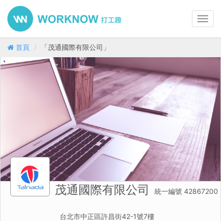
Toggl
navig
首頁
「茂通國際有限公司」
茂通國際有限公司
統一編號 42867200
台北市中正區許昌街42-1號7樓