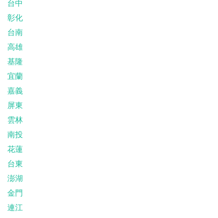
台中
彰化
台南
高雄
基隆
宜蘭
嘉義
屏東
雲林
南投
花蓮
台東
澎湖
金門
連江