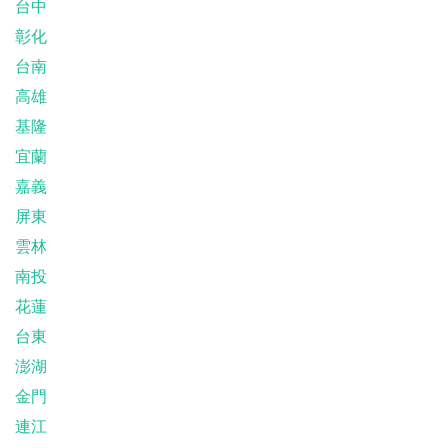
台中
彰化
台南
高雄
基隆
宜蘭
嘉義
屏東
雲林
南投
花蓮
台東
澎湖
金門
連江