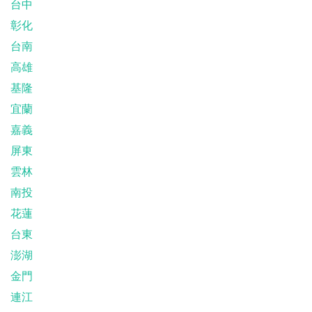
台中
彰化
台南
高雄
基隆
宜蘭
嘉義
屏東
雲林
南投
花蓮
台東
澎湖
金門
連江