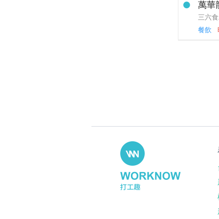
萬華
三六食
餐飲