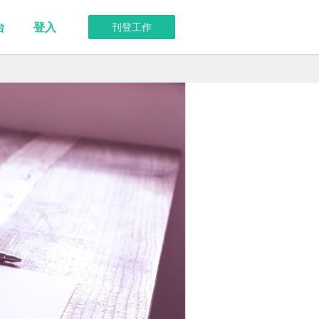
台
登入
刊登工作