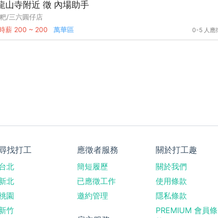
龍山寺附近 徵 內場助手
粑/三六圓仔店
時薪
200 ~ 200
萬華區
0-5 人應
尋找打工
應徵者服務
關於打工趣
台北
簡短履歷
關於我們
新北
已應徵工作
使用條款
桃園
邀約管理
隱私條款
新竹
PREMIUM 會員條