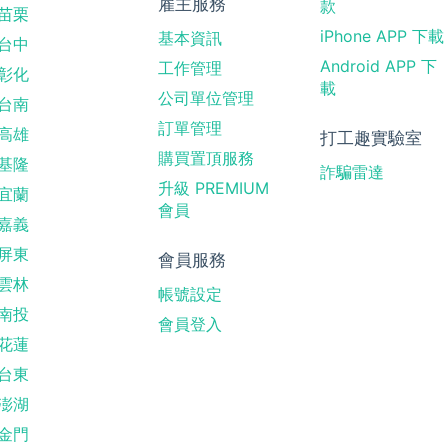
雇主服務
款
苗栗
iPhone APP 下載
基本資訊
台中
Android APP 下
工作管理
彰化
載
公司單位管理
台南
訂單管理
高雄
打工趣實驗室
購買置頂服務
基隆
詐騙雷達
升級 PREMIUM
宜蘭
會員
嘉義
屏東
會員服務
雲林
帳號設定
南投
會員登入
花蓮
台東
澎湖
金門