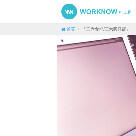
首頁
「三六食粑/三六圓仔店」