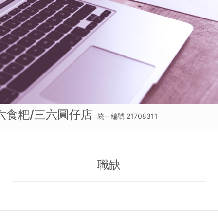
六食粑/三六圓仔店
統一編號 21708311
職缺