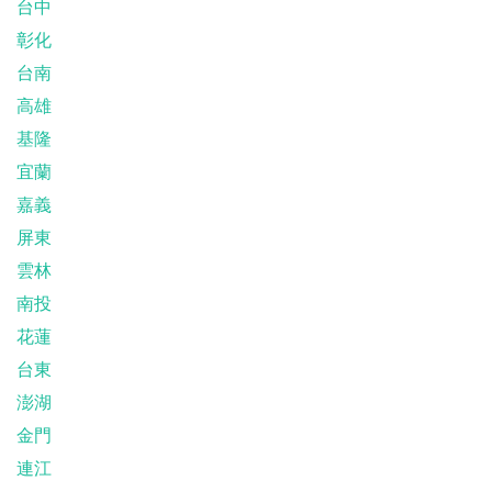
台中
彰化
台南
高雄
基隆
宜蘭
嘉義
屏東
雲林
南投
花蓮
台東
澎湖
金門
連江