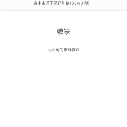
台中市潭子區祥和路133巷81號
職缺
此公司尚未有職缺