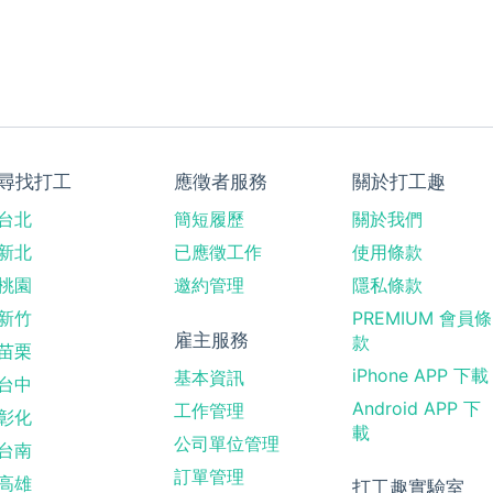
尋找打工
應徵者服務
關於打工趣
台北
簡短履歷
關於我們
新北
已應徵工作
使用條款
桃園
邀約管理
隱私條款
新竹
PREMIUM 會員條
雇主服務
款
苗栗
iPhone APP 下載
基本資訊
台中
Android APP 下
工作管理
彰化
載
公司單位管理
台南
訂單管理
高雄
打工趣實驗室