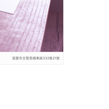
苗栗市文聖里橫車路332巷21號