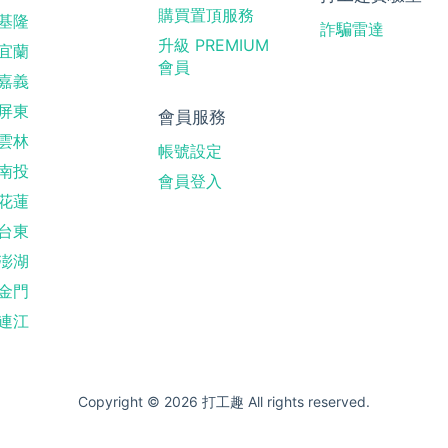
購買置頂服務
基隆
詐騙雷達
升級 PREMIUM
宜蘭
會員
嘉義
屏東
會員服務
雲林
帳號設定
南投
會員登入
花蓮
台東
澎湖
金門
連江
Copyright © 2026 打工趣 All rights reserved.