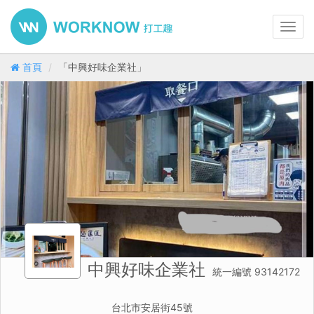
Toggl
navig
首頁
「中興好味企業社」
中興好味企業社
統一編號 93142172
台北市安居街45號