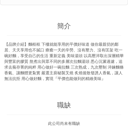
簡介
【品牌介紹】麵框框 下樓就能享用的平價好味道 做你最親切的鄰
居、天天享用也不膩口 療癒一天的辛勞、沒有壓力、沒有匡架 吃一
碗好麵，享受自己的生活 重新定義 美味湯頭 以高壓淬取出深層精華
與豐富的膠質 熬煮出與眾不同的多層次拉麵湯頭 悉心沉澱過濾，追
求去蕪存菁的純粹 用心做好一碗拉麵 三次熟成，九次壓制 淬鍊麵條
香氣、讓麵體更紮實 嚴選主廚秘製叉燒 炙燒後散發誘人香氣，讓人
無法抗拒 用心做好麵，實現『平價也能做到的精緻美味』
職缺
此公司尚未有職缺