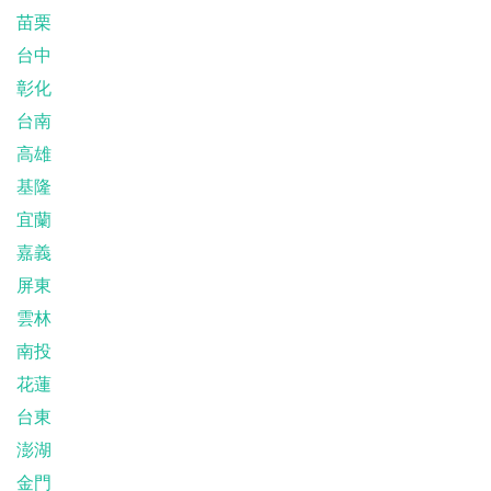
苗栗
台中
彰化
台南
高雄
基隆
宜蘭
嘉義
屏東
雲林
南投
花蓮
台東
澎湖
金門