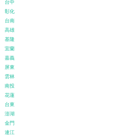
台中
彰化
台南
高雄
基隆
宜蘭
嘉義
屏東
雲林
南投
花蓮
台東
澎湖
金門
連江