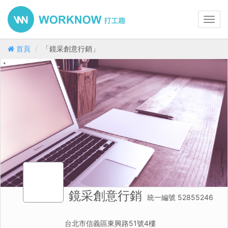
Toggl
navig
首頁
「鏡采創意行銷」
鏡采創意行銷
統一編號 52855246
台北市信義區東興路51號4樓