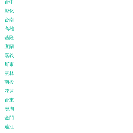
台中
彰化
台南
高雄
基隆
宜蘭
嘉義
屏東
雲林
南投
花蓮
台東
澎湖
金門
連江