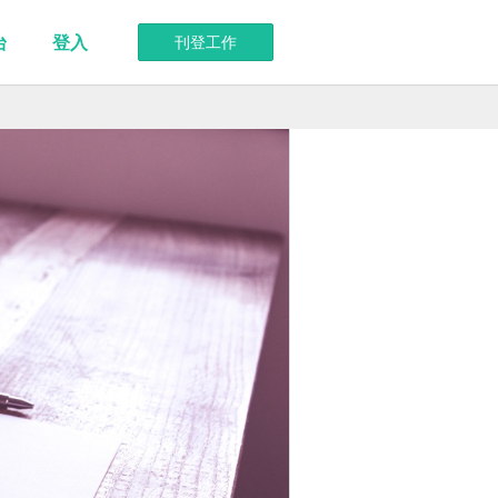
台
登入
刊登工作