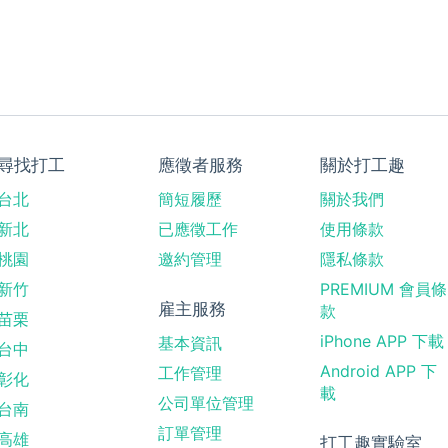
尋找打工
應徵者服務
關於打工趣
台北
簡短履歷
關於我們
新北
已應徵工作
使用條款
桃園
邀約管理
隱私條款
新竹
PREMIUM 會員條
雇主服務
款
苗栗
iPhone APP 下載
基本資訊
台中
Android APP 下
工作管理
彰化
載
公司單位管理
台南
訂單管理
高雄
打工趣實驗室