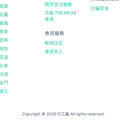
購買置頂服務
基隆
詐騙雷達
升級 PREMIUM
宜蘭
會員
嘉義
屏東
會員服務
雲林
帳號設定
南投
會員登入
花蓮
台東
澎湖
金門
連江
Copyright © 2026 打工趣 All rights reserved.