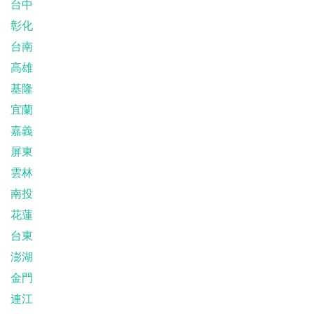
台中
彰化
台南
高雄
基隆
宜蘭
嘉義
屏東
雲林
南投
花蓮
台東
澎湖
金門
連江