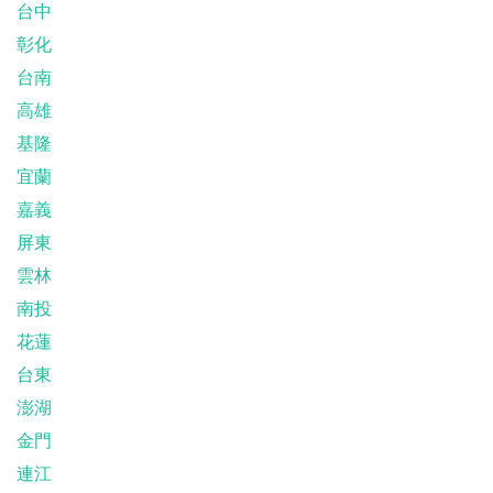
台中
彰化
台南
高雄
基隆
宜蘭
嘉義
屏東
雲林
南投
花蓮
台東
澎湖
金門
連江