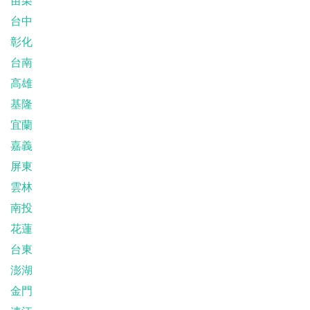
苗栗
台中
彰化
台南
高雄
基隆
宜蘭
嘉義
屏東
雲林
南投
花蓮
台東
澎湖
金門