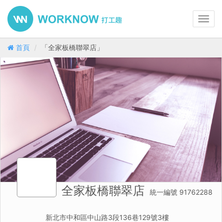
Toggl
navig
首頁
「全家板橋聯翠店」
全家板橋聯翠店
統一編號 91762288
新北市中和區中山路3段136巷129號3樓