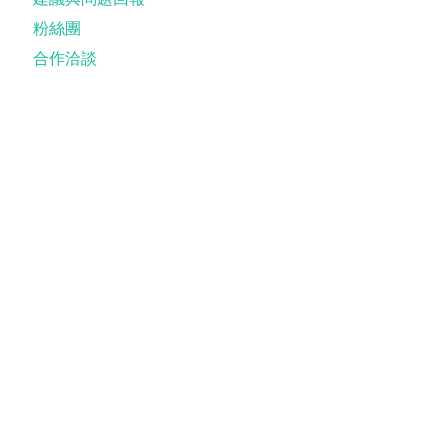
粉絲團
合作洽談