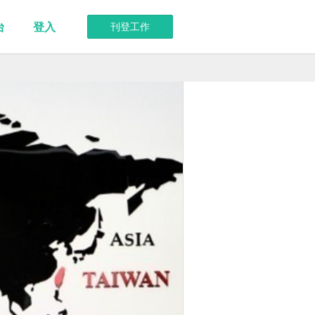
台
登入
刊登工作