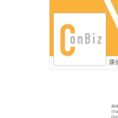
康
康彼
(St
Out