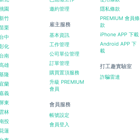
桃園
邀約管理
隱私條款
新竹
PREMIUM 會員條
雇主服務
款
苗栗
iPhone APP 下載
基本資訊
台中
Android APP 下
工作管理
彰化
載
公司單位管理
台南
訂單管理
高雄
打工趣實驗室
購買置頂服務
基隆
詐騙雷達
升級 PREMIUM
宜蘭
會員
嘉義
屏東
會員服務
雲林
帳號設定
南投
會員登入
花蓮
台東