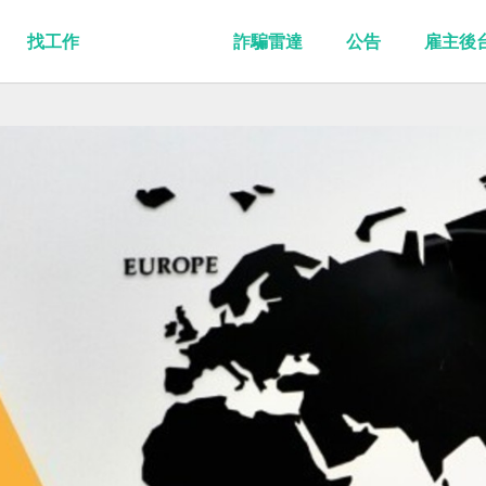
找工作
詐騙雷達
公告
雇主後
」