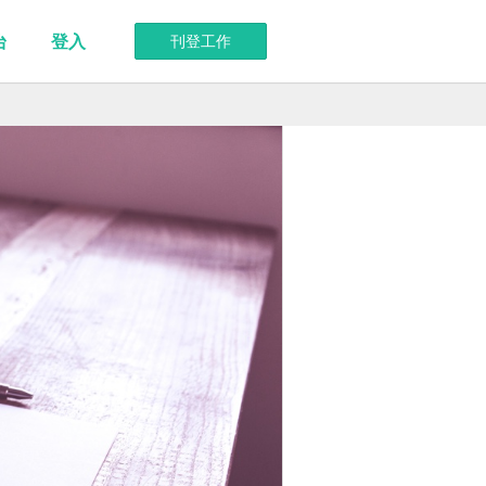
台
登入
刊登工作