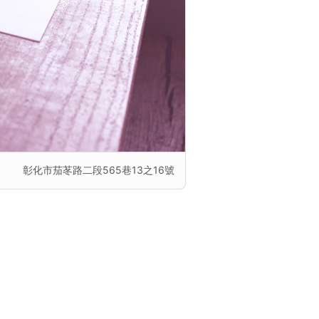
彰化市茄苳路二段565巷13之16號