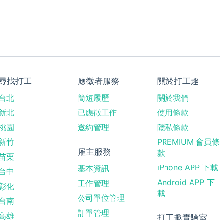
尋找打工
應徵者服務
關於打工趣
台北
簡短履歷
關於我們
新北
已應徵工作
使用條款
桃園
邀約管理
隱私條款
新竹
PREMIUM 會員條
雇主服務
款
苗栗
iPhone APP 下載
基本資訊
台中
Android APP 下
工作管理
彰化
載
公司單位管理
台南
訂單管理
高雄
打工趣實驗室