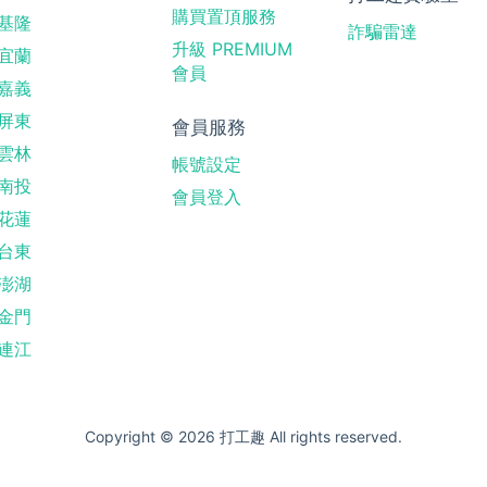
購買置頂服務
基隆
詐騙雷達
升級 PREMIUM
宜蘭
會員
嘉義
屏東
會員服務
雲林
帳號設定
南投
會員登入
花蓮
台東
澎湖
金門
連江
Copyright © 2026 打工趣 All rights reserved.