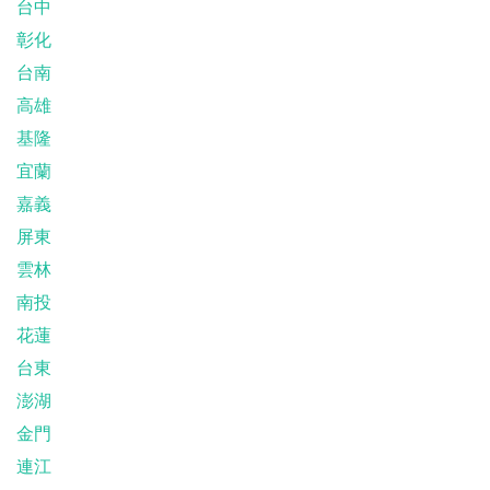
台中
彰化
台南
高雄
基隆
宜蘭
嘉義
屏東
雲林
南投
花蓮
台東
澎湖
金門
連江