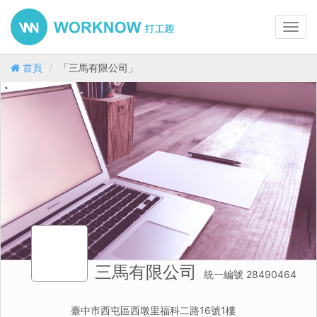
Toggl
navig
首頁
「三馬有限公司」
三馬有限公司
統一編號 28490464
臺中市西屯區西墩里福科二路16號1樓