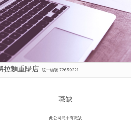
將拉麵重陽店
統一編號 72659221
職缺
此公司尚未有職缺