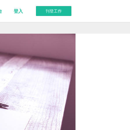
台
登入
刊登工作