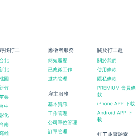
尋找打工
應徵者服務
關於打工趣
台北
簡短履歷
關於我們
新北
已應徵工作
使用條款
桃園
邀約管理
隱私條款
新竹
PREMIUM 會員條
雇主服務
款
苗栗
iPhone APP 下載
基本資訊
台中
Android APP 下
工作管理
彰化
載
公司單位管理
台南
訂單管理
高雄
打工趣實驗室