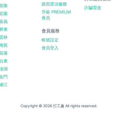
購買置頂服務
基隆
詐騙雷達
升級 PREMIUM
宜蘭
會員
嘉義
屏東
會員服務
雲林
帳號設定
南投
會員登入
花蓮
台東
澎湖
金門
連江
Copyright © 2026 打工趣 All rights reserved.