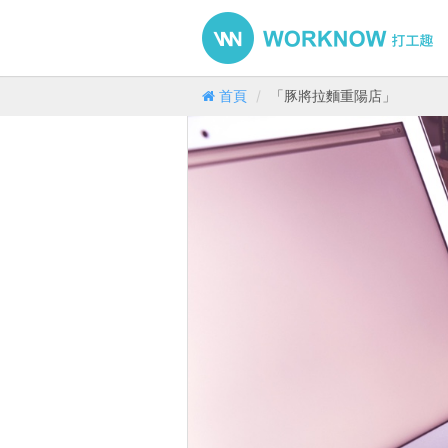
首頁
「豚將拉麵重陽店」