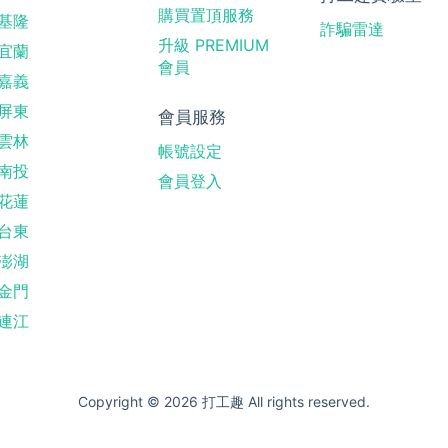
購買置頂服務
基隆
詐騙雷達
升級 PREMIUM
宜蘭
會員
嘉義
屏東
會員服務
雲林
帳號設定
南投
會員登入
花蓮
台東
澎湖
金門
連江
Copyright © 2026 打工趣 All rights reserved.