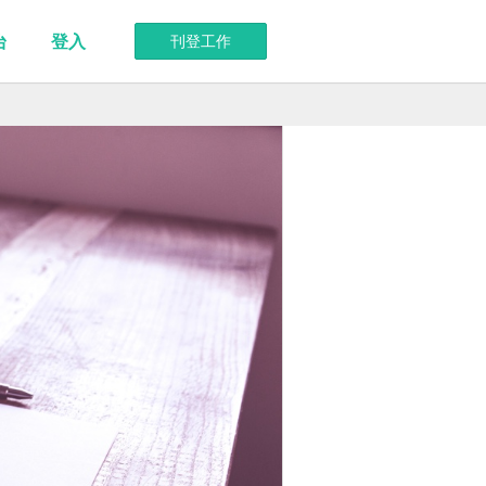
台
登入
刊登工作