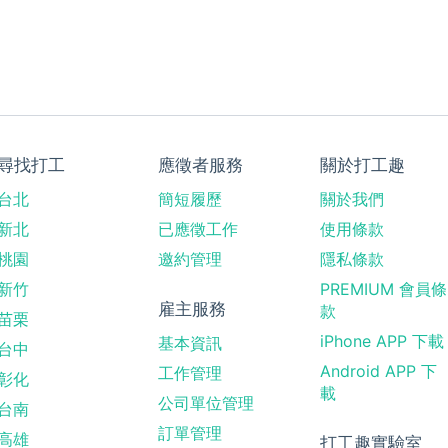
尋找打工
應徵者服務
關於打工趣
台北
簡短履歷
關於我們
新北
已應徵工作
使用條款
桃園
邀約管理
隱私條款
新竹
PREMIUM 會員條
雇主服務
款
苗栗
iPhone APP 下載
基本資訊
台中
Android APP 下
工作管理
彰化
載
公司單位管理
台南
訂單管理
高雄
打工趣實驗室