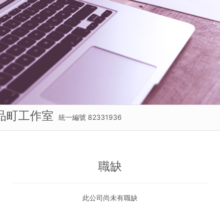
品町工作室
統一編號 82331936
職缺
此公司尚未有職缺