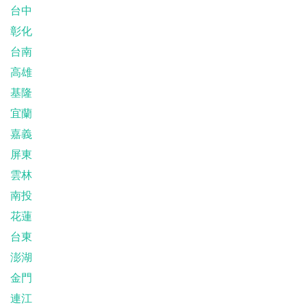
台中
彰化
台南
高雄
基隆
宜蘭
嘉義
屏東
雲林
南投
花蓮
台東
澎湖
金門
連江