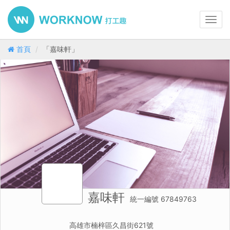
Toggl
navig
首頁
「嘉味軒」
嘉味軒
統一編號 67849763
高雄市楠梓區久昌街621號