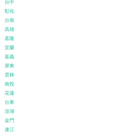
台中
彰化
台南
高雄
基隆
宜蘭
嘉義
屏東
雲林
南投
花蓮
台東
澎湖
金門
連江