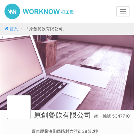
Toggl
navig
首頁
「原創餐飲有限公司」
原創餐飲有限公司
統一編號 53477101
屏東縣麟洛鄉麟蹄村六雅街38號2樓