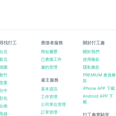
尋找打工
應徵者服務
關於打工趣
台北
簡短履歷
關於我們
新北
已應徵工作
使用條款
桃園
邀約管理
隱私條款
新竹
PREMIUM 會員條
雇主服務
款
苗栗
iPhone APP 下載
基本資訊
台中
Android APP 下
工作管理
彰化
載
公司單位管理
台南
訂單管理
高雄
打工趣實驗室