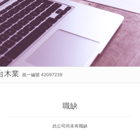
台木業
統一編號 42097239
職缺
此公司尚未有職缺