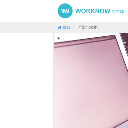
首頁
「震台木業」