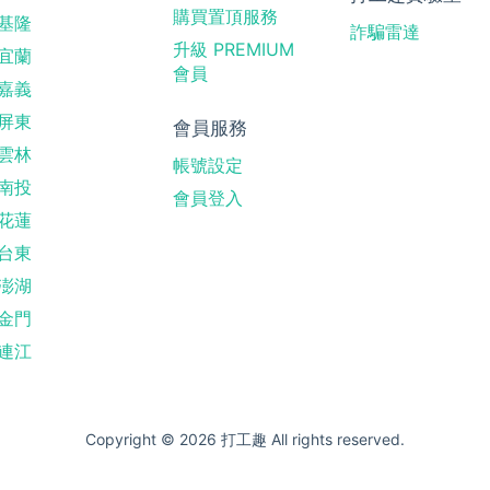
購買置頂服務
基隆
詐騙雷達
升級 PREMIUM
宜蘭
會員
嘉義
屏東
會員服務
雲林
帳號設定
南投
會員登入
花蓮
台東
澎湖
金門
連江
Copyright © 2026 打工趣 All rights reserved.