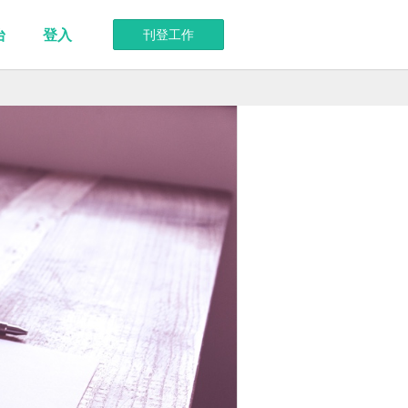
台
登入
刊登工作