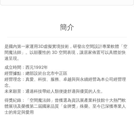
簡介
是國內第一家運用3D虛擬實境技術，研發出空間設計專業軟體「空
間魔法師」。以顛覆性的 3D 空間表現，讓居家佈置可以具體並快
速呈現。
成立時間：西元1992年
經營據點：總部設於台北市中正區
經營理念：真愛、科技、服務、卓越與與永續經營為本公司經營理
念。
未來願景：通過科技帶給人類便捷舒適與優質的人生。
得獎紀錄：「空間魔法師」曾獲選為資訊展產業科技館十大熱門軟
體展項及榮獲第二屆國家品質「金牌獎」殊榮。至今已深獲專業人
士的肯定與愛用