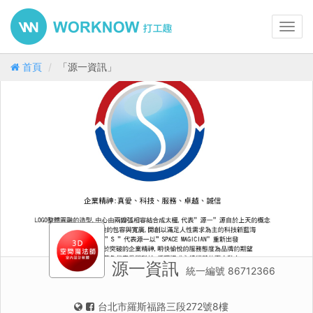
Toggl
navig
首頁
「源一資訊」
源一資訊
統一編號 86712366
台北市羅斯福路三段272號8樓