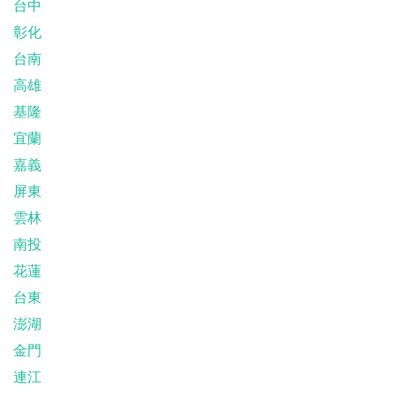
台中
彰化
台南
高雄
基隆
宜蘭
嘉義
屏東
雲林
南投
花蓮
台東
澎湖
金門
連江