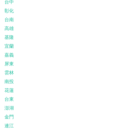
台中
彰化
台南
高雄
基隆
宜蘭
嘉義
屏東
雲林
南投
花蓮
台東
澎湖
金門
連江