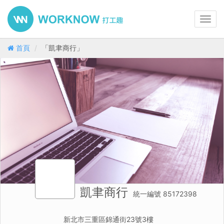
Toggl
navig
首頁
「凱聿商行」
凱聿商行
統一編號 85172398
新北市三重區錦通街23號3樓