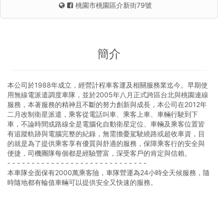
桃園市桃園區介新街79號
簡介
本公司於1988年成立，經營計程車客運及相關服務業迄今。早期使
用無線電派遣調度車隊，並於2005年八月正式跨區台北與桃園連線
服務，本著服務的精神且不斷的努力創新與成長，本公司在2012年
二月改制衛星派遣，乘客從電話叫車、乘客上車、車輛行駛到下
車，不論時間或路線全是電腦化自動衛星定位、車輛及乘客位置皆
有追蹤軌跡與電腦完整的紀錄，無需擔憂駕駛繞路或超收車資，目
的就是為了提供乘客享有優質與舒適的服務，保障乘客行的安全與
便捷，司機團隊每個都是經驗豐富，深受客戶的肯定與信賴。
- - - - - - - - - - - - - - - - - - - - - - - - - - - - -
本車隊全面保有2000萬乘客險，車隊營運為24小時全天候服務，隨
時隨地都有輪值車輛可以提供安全又快速的服務。