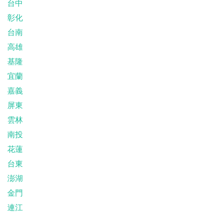
台中
彰化
台南
高雄
基隆
宜蘭
嘉義
屏東
雲林
南投
花蓮
台東
澎湖
金門
連江