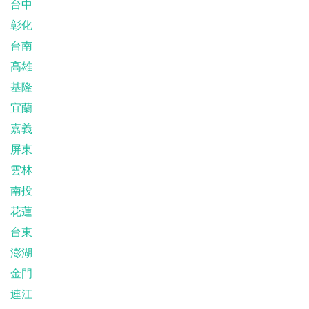
台中
彰化
台南
高雄
基隆
宜蘭
嘉義
屏東
雲林
南投
花蓮
台東
澎湖
金門
連江