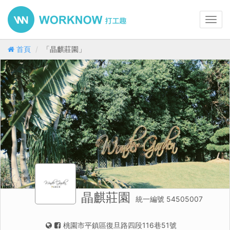
Toggl
navig
首頁
「晶麒莊園」
晶麒莊園
統一編號 54505007
桃園市平鎮區復旦路四段116巷51號