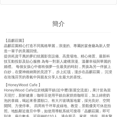
簡介
【晶麒莊園】
晶麒莊園精心打造不同風格華麗，浪漫的、專屬的宴會廳為新人營
造一輩子的美麗回憶。​
提供耗資千萬的夢幻炫麗影音設備、高貴場地、精心佈置、最新科
技互動投影及貼心服務 為每一對新人建構浪漫、溫馨幸福與華麗的
婚禮。 每個女孩心中都有個夢一生最美的時刻，男孩為另一伴披上
白紗，在愛神維納斯的見證下， 步上紅毯，漫步在晶麒莊園， 沉浸
在玫瑰芬芳的香氣中與親友分享人生最大的喜悅。
【HoneyWood Cafe 】
HoneyWood Cafe位於桃園平鎮(近中壢/新屋交流道)，果汁皆為當
天現打，新鮮健康；咖啡豆使用平鎮自家烘焙咖啡豆，加上綿密奶
泡的拿鐵，喝起來香濃順口。有大片玻璃落地窗，採光良好、空間
開闊、方便停車。 四周有千坪草皮綠地、教堂，景觀優美可休息拍
照。地點鄰近復旦中學，如使用導航系統可搜尋「晶麒莊園」即可
到達。座位數多，可容納約110人，適合親子、家庭、情侶、朋友聚