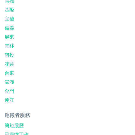
高雄
基隆
宜蘭
嘉義
屏東
雲林
南投
花蓮
台東
澎湖
金門
連江
應徵者服務
簡短履歷
已應徵工作