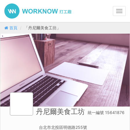
Toggl
navig
首頁
「丹尼爾美食工坊」
丹尼爾美食工坊
統一編號 15641876
台北市北投區明德路255號