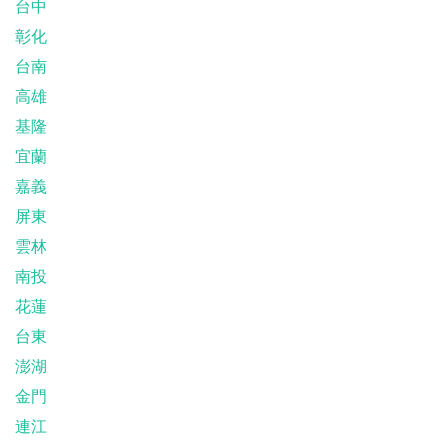
台中
彰化
台南
高雄
基隆
宜蘭
嘉義
屏東
雲林
南投
花蓮
台東
澎湖
金門
連江