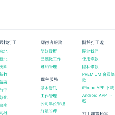
尋找打工
應徵者服務
關於打工趣
台北
簡短履歷
關於我們
新北
已應徵工作
使用條款
桃園
邀約管理
隱私條款
新竹
PREMIUM 會員條
雇主服務
款
苗栗
iPhone APP 下載
基本資訊
台中
Android APP 下
工作管理
彰化
載
公司單位管理
台南
訂單管理
高雄
打工趣實驗室