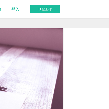
台
登入
刊登工作