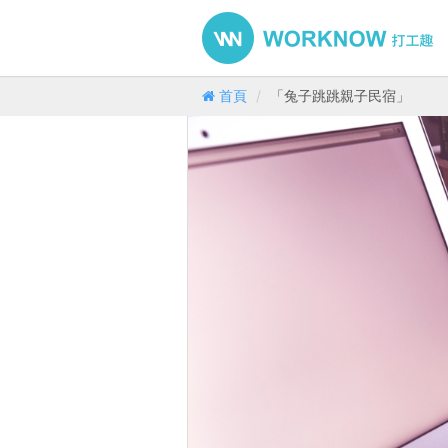
首頁
「兔子跳跳親子民宿」