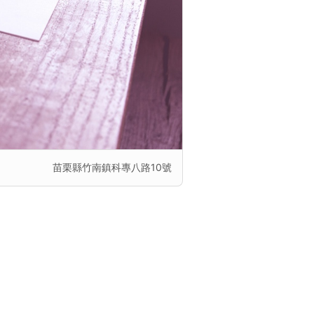
苗栗縣竹南鎮科專八路10號