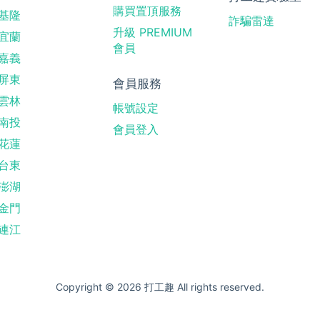
購買置頂服務
基隆
詐騙雷達
升級 PREMIUM
宜蘭
會員
嘉義
屏東
會員服務
雲林
帳號設定
南投
會員登入
花蓮
台東
澎湖
金門
連江
Copyright © 2026 打工趣 All rights reserved.