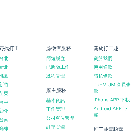
尋找打工
應徵者服務
關於打工趣
台北
簡短履歷
關於我們
新北
已應徵工作
使用條款
桃園
邀約管理
隱私條款
新竹
PREMIUM 會員條
雇主服務
款
苗栗
iPhone APP 下載
基本資訊
台中
Android APP 下
工作管理
彰化
載
公司單位管理
台南
訂單管理
高雄
打工趣實驗室