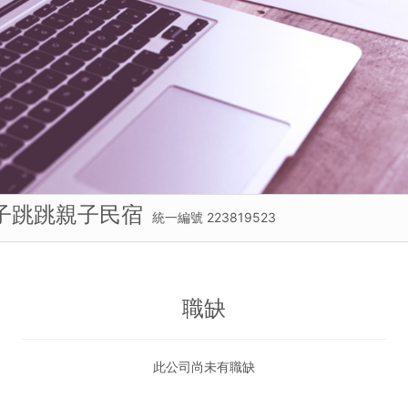
子跳跳親子民宿
統一編號 223819523
職缺
此公司尚未有職缺