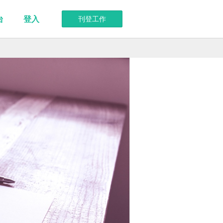
台
登入
刊登工作