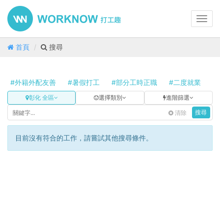
Toggl
navig
首頁
搜尋
#外籍外配友善
#暑假打工
#部分工時正職
#二度就業
#
彰化 全區
選擇類別
進階篩選
清除
搜尋
目前沒有符合的工作，請嘗試其他搜尋條件。