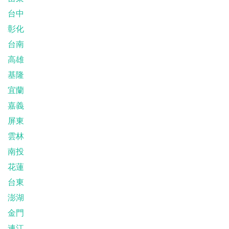
台中
彰化
台南
高雄
基隆
宜蘭
嘉義
屏東
雲林
南投
花蓮
台東
澎湖
金門
連江