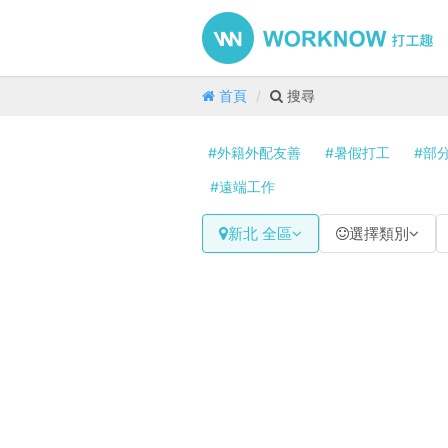
首頁
搜尋
#外籍外配友善
#暑假打工
#部
#遠端工作
新北 全區
選擇類別