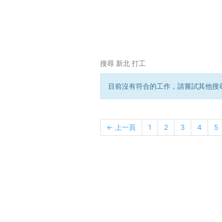
搜尋 新北 打工
目前沒有符合的工作，請嘗試其他搜
← 上一頁
1
2
3
4
5