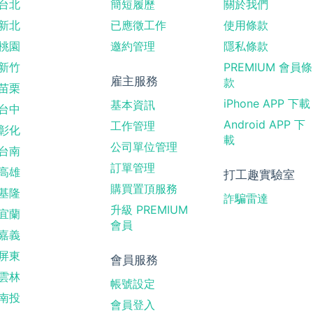
台北
簡短履歷
關於我們
新北
已應徵工作
使用條款
桃園
邀約管理
隱私條款
新竹
PREMIUM 會員條
雇主服務
款
苗栗
iPhone APP 下載
基本資訊
台中
Android APP 下
工作管理
彰化
載
公司單位管理
台南
訂單管理
高雄
打工趣實驗室
購買置頂服務
基隆
詐騙雷達
升級 PREMIUM
宜蘭
會員
嘉義
屏東
會員服務
雲林
帳號設定
南投
會員登入