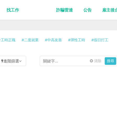
找工作
詐騙雷達
公告
雇主後
分工時正職
#二度就業
#中高友善
#彈性工時
#假日打工
進階篩選
清除
搜尋