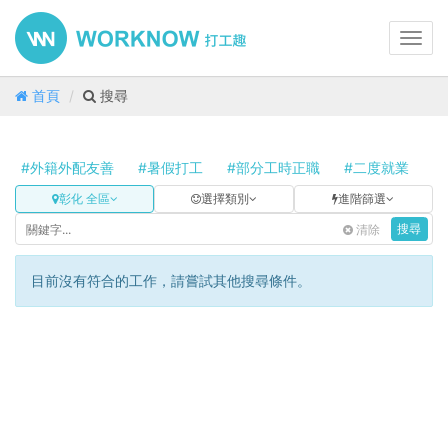
Toggl
navig
首頁
搜尋
#外籍外配友善
#暑假打工
#部分工時正職
#二度就業
#
彰化 全區
選擇類別
進階篩選
清除
搜尋
目前沒有符合的工作，請嘗試其他搜尋條件。