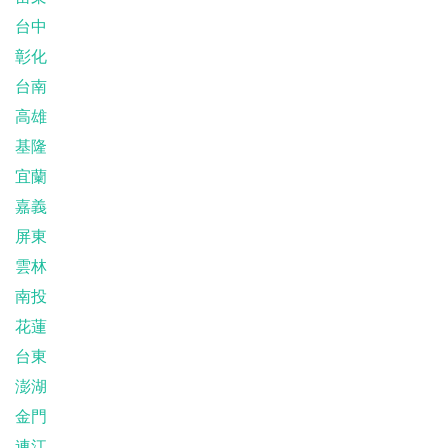
台中
彰化
台南
高雄
基隆
宜蘭
嘉義
屏東
雲林
南投
花蓮
台東
澎湖
金門
連江