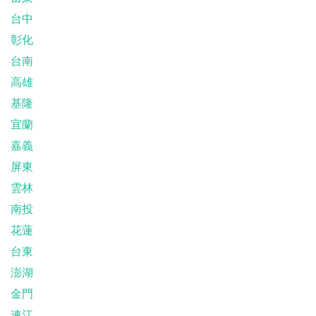
台中
彰化
台南
高雄
基隆
宜蘭
嘉義
屏東
雲林
南投
花蓮
台東
澎湖
金門
連江