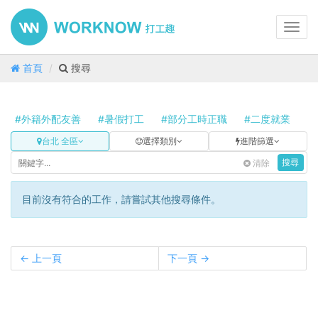
Toggl
navig
首頁
搜尋
#外籍外配友善
#暑假打工
#部分工時正職
#二度就業
#
台北 全區
選擇類別
進階篩選
清除
搜尋
目前沒有符合的工作，請嘗試其他搜尋條件。
← 上一頁
下一頁 →