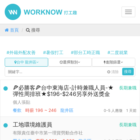
Toggl
navig
首頁
搜尋
#外籍外配友善
#暑假打工
#部分工時正職
#二度就業
#
台中 龍井區
選擇類別
進階篩選
清除
搜尋
🍕必勝客🍕台中東海店-計時兼職人員-★
長期兼職
彈性周排班★$196-$246另享外送獎金
個人張貼
餐飲
時薪
196 ~ 246
龍井區
0-5 人應徵
1 天前
工地環境維護員
長期兼職
有限責任臺中市第一理貨勞動合作社