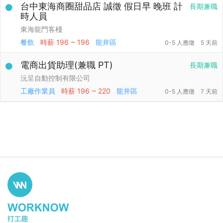
台中東海商圈甜品店 誠徵 假日早 晚班 計
長期兼職
時人員
東海龍門客棧
餐飲
時薪
196 ~ 196
龍井區
0-5 人應徵
5 天前
電商出貨助理(兼職 PT)
長期兼職
沅呈自動控制有限公司
工廠作業員
時薪
196 ~ 220
龍井區
0-5 人應徵
7 天前