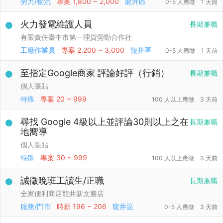
勞力/物流
專案
1,800 ~ 2,000
龍井區
0-5 人應徵
1 天前
火力發電維護人員
長期兼職
有限責任臺中市第一理貨勞動合作社
工廠作業員
專案
2,200 ~ 3,000
龍井區
0-5 人應徵
1 天前
至指定Google商家 評論好評（行銷）
長期兼職
個人張貼
特殊
專案
20 ~ 999
100 人以上應徵
3 天前
尋找 Google 4級以上並評論30則以上之在
長期兼職
地嚮導
個人張貼
特殊
專案
30 ~ 999
100 人以上應徵
3 天前
誠徵晚班工讀生/正職
長期兼職
全家便利商店龍井新文勝店
服務/門市
時薪
196 ~ 206
龍井區
0-5 人應徵
3 天前