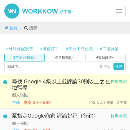
Toggl
navig
首頁
搜尋
#外籍外配友善
#暑假打工
#部分工時正職
#二度就業
#
苗栗 銅鑼鄉
選擇類別
進階篩選
清除
搜尋
尋找 Google 4級以上並評論30則以上之在
長期兼職
地嚮導
個人張貼
特殊
專案
30 ~ 999
100 人以上應徵
2 天前
至指定Google商家 評論好評（行銷）
長期兼職
個人張貼