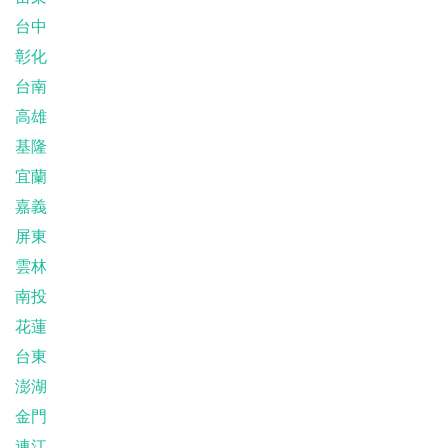
台中
彰化
台南
高雄
基隆
宜蘭
嘉義
屏東
雲林
南投
花蓮
台東
澎湖
金門
連江