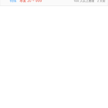
特殊
專案
20 ~ 999
100 人以上應徵
2 天前