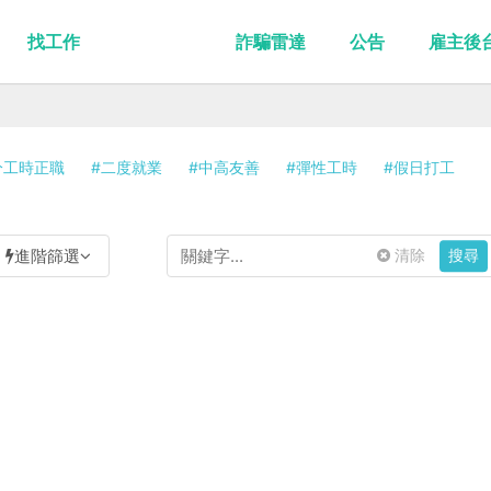
找工作
詐騙雷達
公告
雇主後
分工時正職
#二度就業
#中高友善
#彈性工時
#假日打工
進階篩選
清除
搜尋