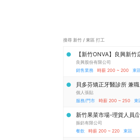
搜尋 新竹 / 東區 打工
【新竹ONVA】良興新竹
良興股份有限公司
銷售業務
時薪
200 ~ 200
東
貝多芬矯正牙醫診所 兼職
個人張貼
服務/門市
時薪
200 ~ 250
東
新竹果菜市場-理貨人員/
振鈁有限公司
餐飲
時薪
200 ~ 220
東區