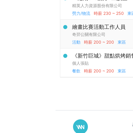
精英人力資源股份有限公司
勞力/物流
時薪
230 ~ 250
東
繪畫比賽活動工作人員
奇羿公關有限公司
活動
時薪
200 ~ 200
東區
《新竹巨城》甜點烘烤銷
個人張貼
餐飲
時薪
200 ~ 200
東區