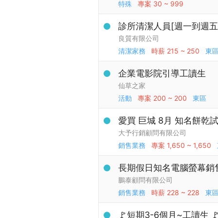
特殊
專案
30 ~ 999
診所清潔人員[週一到週五
良質有限公司
清潔家務
時薪
215 ~ 250
東
企業電影院引導工讀生
仙草之家
活動
專案
200 ~ 200
東區
愛買 巨城 8月 知名餅乾
大予行銷顧問有限公司
銷售業務
專案
1,650 ~ 1,650
長期假日知名電腦螢幕銷
鵬泰顧問有限公司
銷售業務
時薪
228 ~ 228
東
🚩短期3-6個月~工讀生 