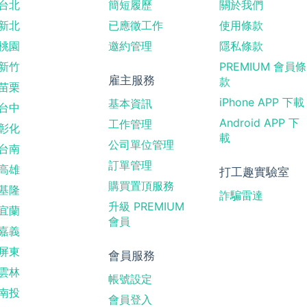
台北
簡短履歷
關於我們
新北
已應徵工作
使用條款
桃園
邀約管理
隱私條款
新竹
PREMIUM 會員條
雇主服務
款
苗栗
iPhone APP 下載
基本資訊
台中
Android APP 下
工作管理
彰化
載
公司單位管理
台南
訂單管理
高雄
打工趣實驗室
購買置頂服務
基隆
詐騙雷達
升級 PREMIUM
宜蘭
會員
嘉義
屏東
會員服務
雲林
帳號設定
南投
會員登入