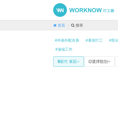
首頁
搜尋
#外籍外配友善
#暑假打工
#部
#遠端工作
新竹 東區
選擇類別