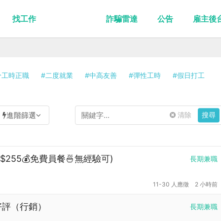
找工作
詐騙雷達
公告
雇主後
分工時正職
#二度就業
#中高友善
#彈性工時
#假日打工
進階篩選
清除
搜尋
255💰免費員餐🍜無經驗可)
長期兼職
11-30 人應徵
2 小時前
論好評（行銷）
長期兼職