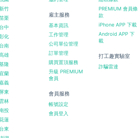
新竹
PREMIUM 會員條
雇主服務
款
苗栗
iPhone APP 下載
基本資訊
台中
Android APP 下
工作管理
彰化
載
公司單位管理
台南
訂單管理
高雄
打工趣實驗室
購買置頂服務
基隆
詐騙雷達
升級 PREMIUM
宜蘭
會員
嘉義
屏東
會員服務
雲林
帳號設定
南投
會員登入
花蓮
台東
澎湖