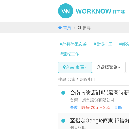
首頁
搜尋
#外籍外配友善
#暑假打工
#部
#遠端工作
台南 東區
選擇類別
搜尋 台南 / 東區 打工
台南南紡店計時(最高時薪$
台灣一風堂股份有限公司
餐飲
時薪
205 ~ 255
東區
至指定Google商家 評
個人張貼