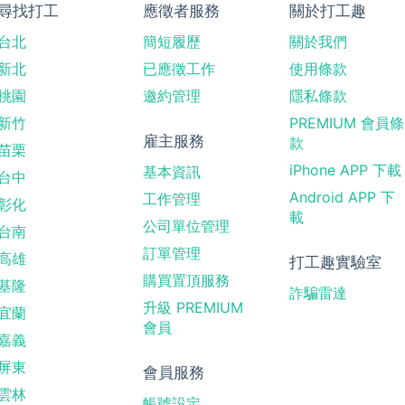
尋找打工
應徵者服務
關於打工趣
台北
簡短履歷
關於我們
新北
已應徵工作
使用條款
桃園
邀約管理
隱私條款
新竹
PREMIUM 會員條
雇主服務
款
苗栗
iPhone APP 下載
基本資訊
台中
Android APP 下
工作管理
彰化
載
公司單位管理
台南
訂單管理
高雄
打工趣實驗室
購買置頂服務
基隆
詐騙雷達
升級 PREMIUM
宜蘭
會員
嘉義
屏東
會員服務
雲林
帳號設定