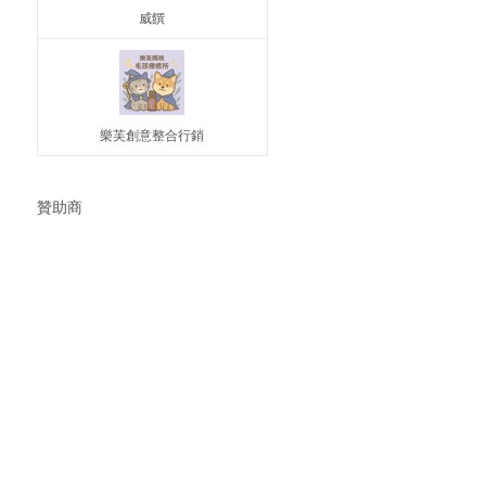
威饌
樂芙創意整合行銷
贊助商