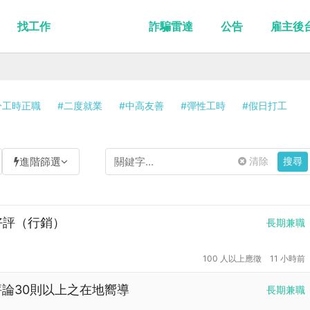
找工作
詐騙雷達
公告
雇主後
分工時正職
#二度就業
#中高友善
#彈性工時
#假日打工
進階篩選
清除
搜尋
論好評（行銷）
長期兼職
100 人以上應徵
11 小時前
並評論30則以上之在地嚮導
長期兼職