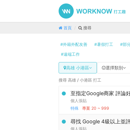
首頁
搜尋
#外籍外配友善
#暑假打工
#部
#遠端工作
高雄 小港區
選擇類別
搜尋 高雄 / 小港區 打工
至指定Google商家 評
個人張貼
特殊
專案
20 ~ 999
尋找 Google 4級以上
個人張貼