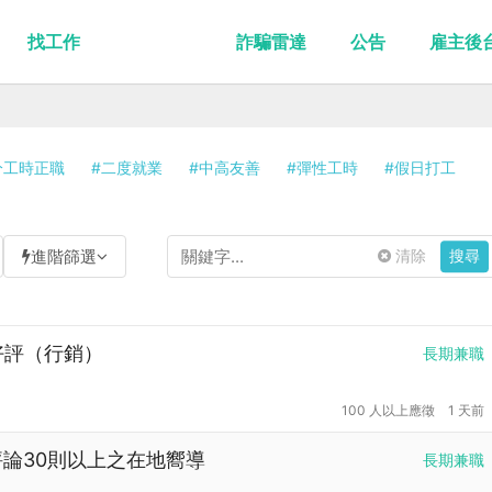
找工作
詐騙雷達
公告
雇主後
分工時正職
#二度就業
#中高友善
#彈性工時
#假日打工
進階篩選
清除
搜尋
論好評（行銷）
長期兼職
100 人以上應徵
1 天前
並評論30則以上之在地嚮導
長期兼職