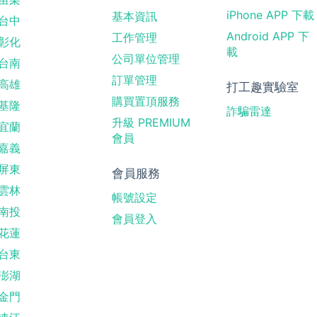
iPhone APP 下載
基本資訊
台中
Android APP 下
工作管理
彰化
載
公司單位管理
台南
訂單管理
高雄
打工趣實驗室
購買置頂服務
基隆
詐騙雷達
升級 PREMIUM
宜蘭
會員
嘉義
屏東
會員服務
雲林
帳號設定
南投
會員登入
花蓮
台東
澎湖
金門