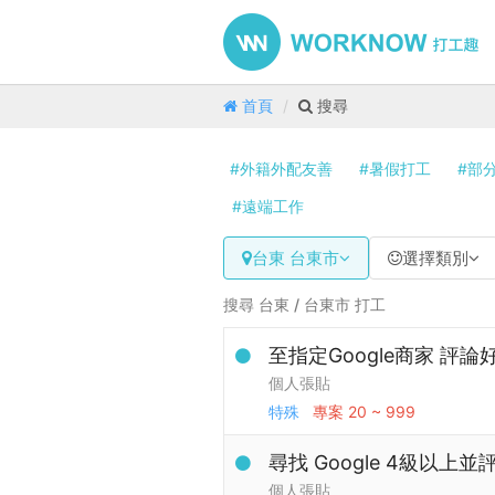
首頁
搜尋
#外籍外配友善
#暑假打工
#部
#遠端工作
台東 台東市
選擇類別
搜尋 台東 / 台東市 打工
至指定Google商家 評
個人張貼
特殊
專案
20 ~ 999
尋找 Google 4級以上
個人張貼