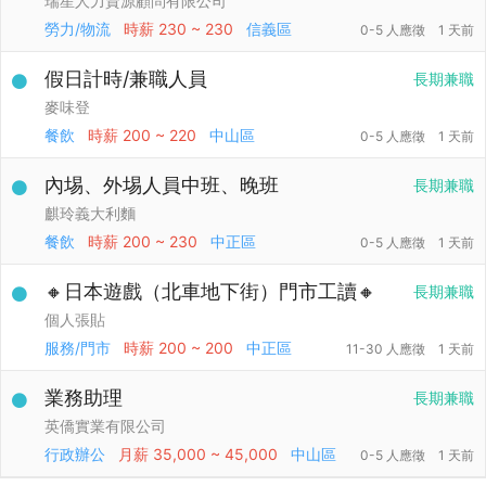
瑞星人力資源顧問有限公司
勞力/物流
時薪
230 ~ 230
信義區
0-5 人應徵
1 天前
假日計時/兼職人員
長期兼職
麥味登
餐飲
時薪
200 ~ 220
中山區
0-5 人應徵
1 天前
內埸、外埸人員中班、晚班
長期兼職
麒玲義大利麵
餐飲
時薪
200 ~ 230
中正區
0-5 人應徵
1 天前
🔸日本遊戲（北車地下街）門市工讀🔸
長期兼職
個人張貼
服務/門市
時薪
200 ~ 200
中正區
11-30 人應徵
1 天前
業務助理
長期兼職
英僑實業有限公司
行政辦公
月薪
35,000 ~ 45,000
中山區
0-5 人應徵
1 天前