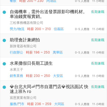
餐飲
時薪
200 ~ 230
內湖區
0-5 人應徵
11 小時前
自備機車，需外出送發票跟影印機耗材。
長期兼職
車油錢實報實銷。
三松事務機器有限公司
勞力/物流
時薪
200 ~ 210
信義區
0-5 人應徵
11 小時前
助理會計兼網拍
長期兼職
新韸電器有限公司
行政辦公
時薪
196 ~ 250
萬華區
0-5 人應徵
11 小時前
水果攤假日長期工讀生
長期兼職
水果王子
銷售業務
時薪
230 ~ 250
大安區
0-5 人應徵
11 小時前
💎台北大同🦐門市自選門店💎視訊面試 快
長期兼職
速上班🫰ro
宸恩實業有限公司
服務/門市
時薪
236 ~ 259
大同區
0-5 人應徵
11 小時前