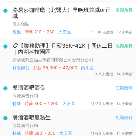
路易莎咖啡廳（北醫大）早晚班兼職or正
長期兼職
職
個人張貼
餐飲
時薪
210 ~ 230
大安區
11-30 人應徵
12 小時前
📋【業務助理】月薪35K–42K｜周休二日
長期兼職
｜內湖科技園區
新加坡商立福人事顧問有限公司台灣分公司
行政辦公
月薪
35,000 ~ 42,000
內湖區
0-5 人應徵
14 小時前
餐酒酒吧酒促
短期臨時
龍婕廣告行銷
特殊
時薪
800 ~ 1,200
大安區
11-30 人應徵
14 小時前
餐酒酒吧服務生
短期臨時
龍婕廣告行銷
特殊
時薪
280 ~ 350
大安區
11-30 人應徵
14 小時前