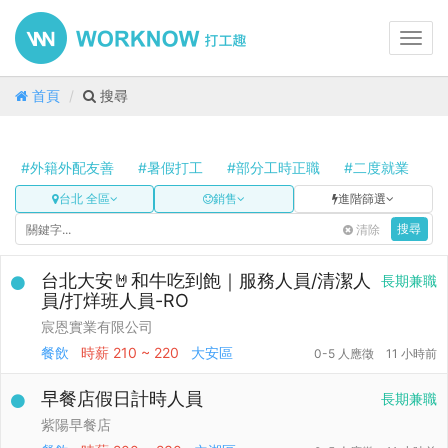
Toggl
navig
首頁
搜尋
#外籍外配友善
#暑假打工
#部分工時正職
#二度就業
#
台北 全區
銷售
進階篩選
清除
搜尋
台北大安🤘和牛吃到飽｜服務人員/清潔人
長期兼職
員/打烊班人員-RO
宸恩實業有限公司
餐飲
時薪
210 ~ 220
大安區
0-5 人應徵
11 小時前
早餐店假日計時人員
長期兼職
紫陽早餐店