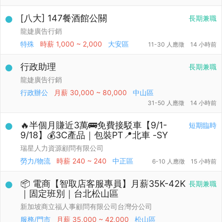
[八大] 147餐酒館公關
長期兼職
龍婕廣告行銷
特殊
時薪
1,000 ~ 2,000
大安區
11-30 人應徵
14 小時前
行政助理
長期兼職
龍婕廣告行銷
行政辦公
月薪
30,000 ~ 80,000
中山區
31-50 人應徵
14 小時前
🔥半個月賺近3萬🚌免費接駁車【9/1-
短期臨時
9/18】💰3C產品｜包裝PT📍北車 -SY
瑞星人力資源顧問有限公司
勞力/物流
時薪
240 ~ 240
中正區
6-10 人應徵
15 小時前
📦 電商【智取店客服專員】月薪35K-42K
長期兼職
｜固定班別｜台北松山區
新加坡商立福人事顧問有限公司台灣分公司
服務/門市
月薪
35,000 ~ 42,000
松山區