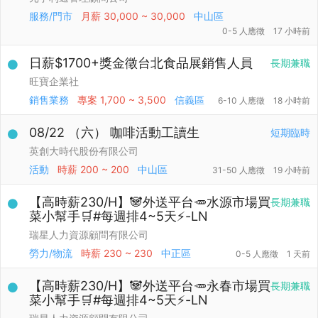
服務/門市
月薪
30,000 ~ 30,000
中山區
0-5 人應徵
17 小時前
日薪$1700+獎金徵台北食品展銷售人員
長期兼職
旺寶企業社
銷售業務
專案
1,700 ~ 3,500
信義區
6-10 人應徵
18 小時前
08/22 （六） 咖啡活動工讀生
短期臨時
英創大時代股份有限公司
活動
時薪
200 ~ 200
中山區
31-50 人應徵
19 小時前
【高時薪230/H】🐼外送平台🥕水源市場買
長期兼職
菜小幫手🛒#每週排4~5天⚡️-LN
瑞星人力資源顧問有限公司
勞力/物流
時薪
230 ~ 230
中正區
0-5 人應徵
1 天前
【高時薪230/H】🐼外送平台🥕永春市場買
長期兼職
菜小幫手🛒#每週排4~5天⚡️-LN