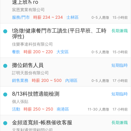
速上班🫰ro
宸恩實業有限公司
服務/門市
時薪
234 ~ 234
士林區
0-5 人應徵
15 小時前
!急徵!健康餐門市工讀生(平日早班、工時
長期兼職
彈性)
佳樂事達科技有限公司
餐飲
時薪
200 ~ 220
大安區
0-5 人應徵
15 小時前
攤位銷售人員
短期臨時
訂明天股份有限公司
銷售業務
時薪
200 ~ 500
內湖區
0-5 人應徵
17 小時前
8/13科技體適能檢測
短期臨時
個人張貼
活動
時薪
250 ~ 250
南港區
11-30 人應徵
17 小時前
金頻道寬頻-帳務催收客服
長期兼職
元亨利通管理顧問公司