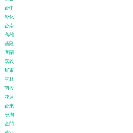
台中
彰化
台南
高雄
基隆
宜蘭
嘉義
屏東
雲林
南投
花蓮
台東
澎湖
金門
連江