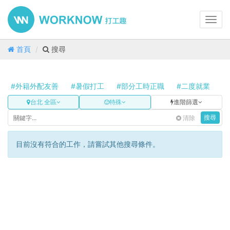
Toggl
navig
首頁
搜尋
#外籍外配友善
#暑假打工
#部分工時正職
#二度就業
#
台北 全區
特殊
進階篩選
清除
搜尋
目前沒有符合的工作，請嘗試其他搜尋條件。