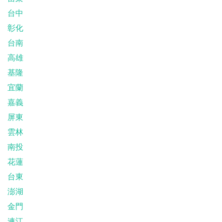
台中
彰化
台南
高雄
基隆
宜蘭
嘉義
屏東
雲林
南投
花蓮
台東
澎湖
金門
連江