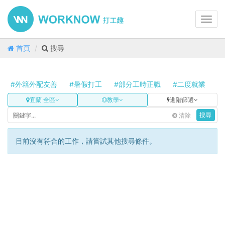
Toggl
navig
首頁
搜尋
#外籍外配友善
#暑假打工
#部分工時正職
#二度就業
#
宜蘭 全區
教學
進階篩選
清除
搜尋
目前沒有符合的工作，請嘗試其他搜尋條件。