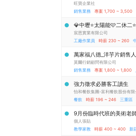
旺寶企業社
銷售業務
專案
1,700 ~ 3,500
💎中壢⭐太陽能🩷二休二⭐
宸恩實業有限公司
工廠作業員
時薪
230 ~ 260
萬家福八德_洋芋片銷售
莫爾行銷顧問有限公司
銷售業務
專案
1,800 ~ 1,800
強力徵求必勝客工讀生
怡和餐飲集團-富利餐飲股份有限
餐飲
時薪
196 ~ 246
三重區
9月份臨時代班的美術老
個人張貼
教學家教
時薪
400 ~ 400
新