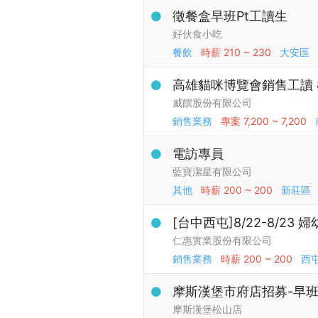
徵餐盒早班Pt工讀生
好伙食小吃
餐飲
時薪
210 ~ 230
大安區
高雄貓咪博覽會銷售工讀 8/1
威饌股份有限公司
銷售業務
專案
7,200 ~ 7,200
電訪專員
藍寶潔星有限公司
其他
時薪
200 ~ 200
新莊區
[台中西屯]8/22-8/23
仁惠實業股份有限公司
銷售業務
時薪
200 ~ 200
西
摩斯漢堡市府店招募-早班
摩斯漢堡松山店