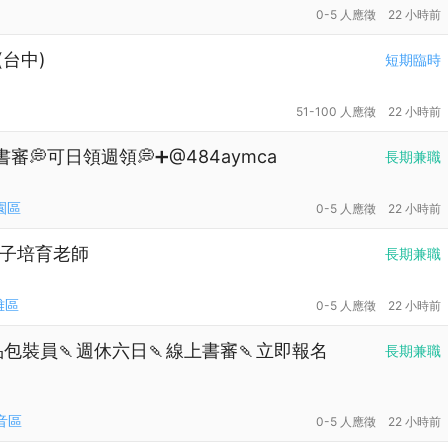
0-5 人應徵
22 小時前
(台中)
短期臨時
51-100 人應徵
22 小時前
書審💭可日領週領💭➕@484aymca
長期兼職
園區
0-5 人應徵
22 小時前
種子培育老師
長期兼職
雅區
0-5 人應徵
22 小時前
商品包裝員🍡週休六日🍡線上書審🍡立即報名
長期兼職
音區
0-5 人應徵
22 小時前