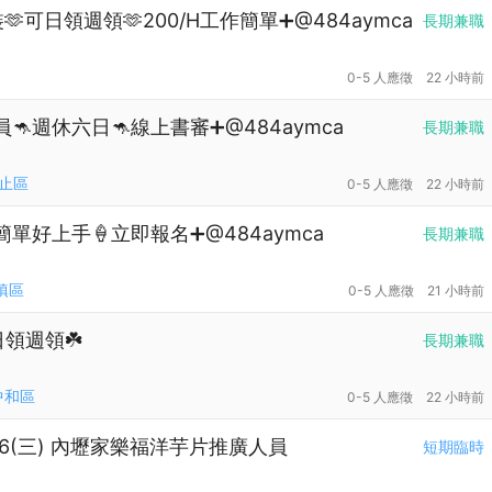
🫶可日領週領🫶200/H工作簡單➕@484aymca
長期兼職
0-5 人應徵
22 小時前
🦘週休六日🦘線上書審➕@484aymca
長期兼職
止區
0-5 人應徵
22 小時前
簡單好上手🍦立即報名➕@484aymca
長期兼職
鎮區
0-5 人應徵
21 小時前
日領週領☘️
長期兼職
中和區
0-5 人應徵
22 小時前
23.8/26(三) 內壢家樂福洋芋片推廣人員
短期臨時