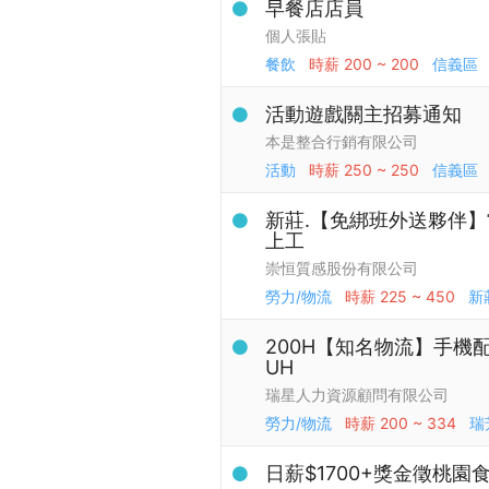
早餐店店員
個人張貼
餐飲
時薪
200 ~ 200
信義區
活動遊戲關主招募通知
本是整合行銷有限公司
活動
時薪
250 ~ 250
信義區
新莊.【免綁班外送夥伴】
上工
崇恒質感股份有限公司
勞力/物流
時薪
225 ~ 450
新
200H【知名物流】手機配件
UH
瑞星人力資源顧問有限公司
勞力/物流
時薪
200 ~ 334
瑞
日薪$1700+獎金徵桃園