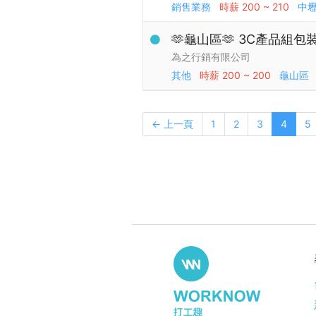
銷售業務
時薪
200 ~ 210
中
🫶龜山區🫶 3C產品組包裝
為之行銷有限公司
其他
時薪
200 ~ 200
龜山區
← 上一頁
1
2
3
4
5