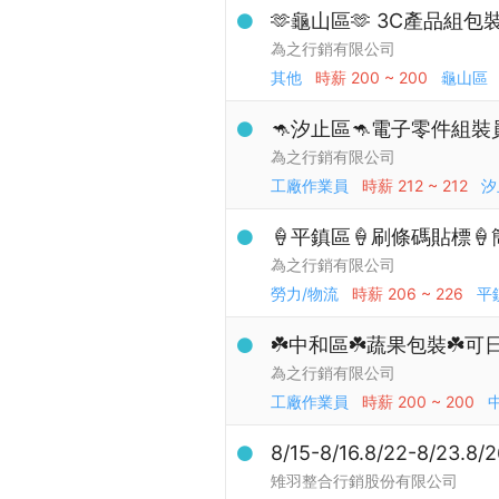
🫶龜山區🫶 3C產品組包裝
為之行銷有限公司
其他
時薪
200 ~ 200
龜山區
🦘汐止區🦘電子零件組裝員
為之行銷有限公司
工廠作業員
時薪
212 ~ 212
汐
🍦平鎮區🍦刷條碼貼標🍦
為之行銷有限公司
勞力/物流
時薪
206 ~ 226
平
☘️中和區☘️蔬果包裝☘️可
為之行銷有限公司
工廠作業員
時薪
200 ~ 200
8/15-8/16.8/22-8/
雉羽整合行銷股份有限公司