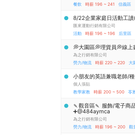
餐飲
時薪
196 ~ 241
信義區
8/22企業家庭日活動工讀
匯來運動行銷有限公司
活動
時薪
196 ~ 196
后里區
💭大園區💭理貨員💭線上
為之行銷有限公司
勞力/物流
時薪
220 ~ 220
大
小朋友的英語兼職老師/
個人張貼
教學家教
時薪
200 ~ 500
苓
🍡觀音區🍡 服飾/電子
➕@484aymca
為之行銷有限公司
勞力/物流
時薪
196 ~ 200
觀