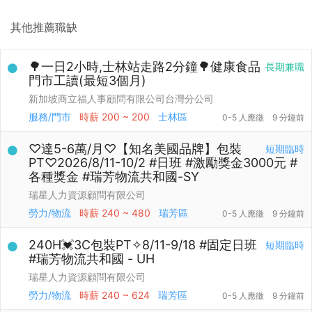
其他推薦職缺
🌳一日2小時,士林站走路2分鐘🌳健康食品
長期兼職
門市工讀(最短3個月)
新加坡商立福人事顧問有限公司台灣分公司
服務/門市
時薪
200 ~ 200
士林區
0-5 人應徵
9 分鐘前
♡達5-6萬/月♡【知名美國品牌】包裝
短期臨時
PT♡2026/8/11-10/2 #日班 #激勵獎金3000元 #
各種獎金 #瑞芳物流共和國-SY
瑞星人力資源顧問有限公司
勞力/物流
時薪
240 ~ 480
瑞芳區
0-5 人應徵
9 分鐘前
240H💓3C包裝PT✧8/11-9/18 #固定日班
短期臨時
#瑞芳物流共和國 - UH
瑞星人力資源顧問有限公司
勞力/物流
時薪
240 ~ 624
瑞芳區
0-5 人應徵
9 分鐘前