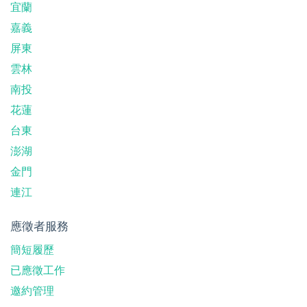
宜蘭
嘉義
屏東
雲林
南投
花蓮
台東
澎湖
金門
連江
應徵者服務
簡短履歷
已應徵工作
邀約管理