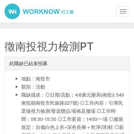
Toggl
navig
徵南投視力檢測PT
此職缺已結束招募
地點：南投市
類別：活動
職缺描述：◎日期/店點：4/8廣元藥局(南投)( 540
南投縣南投市民族路227號) ◎工作內容：引導民
眾做視力檢測/發送贈品/場佈及撤場 ◎工作時
間：08:30-15:30 ◎工作薪資：1400/一場 ◎服裝
規定：自備白色上衣+深色長褲＋乾淨(球)鞋 ◎薪