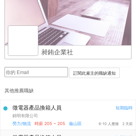
昶銪企業社
其他推薦職缺
徵電器產品換箱人員
短期臨時
錦明有限公司
勞力/物流
時薪
205 ~ 205
龜山區
6-10 人應徵
2 天前