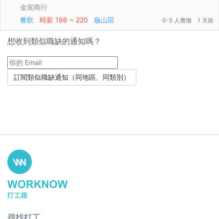
金宸商行
餐飲
時薪
196 ~ 220
龜山區
0-5 人應徵
1 天前
想收到類似職缺的通知嗎？
尋找打工