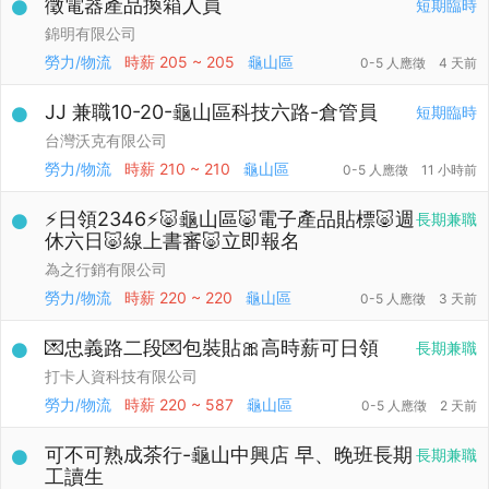
徵電器產品換箱人員
短期臨時
錦明有限公司
勞力/物流
時薪
205 ~ 205
龜山區
0-5 人應徵
4 天前
JJ 兼職10-20-龜山區科技六路-倉管員
短期臨時
台灣沃克有限公司
勞力/物流
時薪
210 ~ 210
龜山區
0-5 人應徵
11 小時前
⚡日領2346⚡🐷龜山區🐷電子產品貼標🐷週
長期兼職
休六日🐷線上書審🐷立即報名
為之行銷有限公司
勞力/物流
時薪
220 ~ 220
龜山區
0-5 人應徵
3 天前
💌忠義路二段💌包裝貼🎀高時薪可日領
長期兼職
打卡人資科技有限公司
勞力/物流
時薪
220 ~ 587
龜山區
0-5 人應徵
2 天前
可不可熟成茶行-龜山中興店 早、晚班長期
長期兼職
工讀生