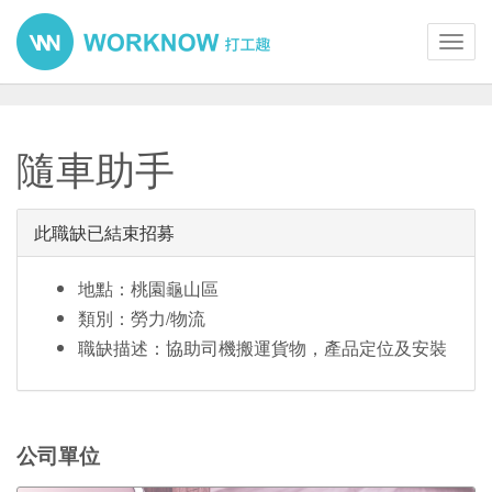
Toggl
navig
隨車助手
此職缺已結束招募
地點：桃園龜山區
類別：勞力/物流
職缺描述：協助司機搬運貨物，產品定位及安裝
公司單位