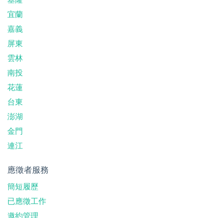
宜蘭
嘉義
屏東
雲林
南投
花蓮
台東
澎湖
金門
連江
應徵者服務
簡短履歷
已應徵工作
邀約管理