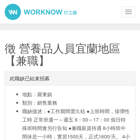
Toggl
navig
徵 營養品人員宜蘭地區
【兼職】
此職缺已結束招募
地點：羅東鎮
類別：銷售業務
職缺描述：●工作期間需久站 ●上班時間，採彈性
工時 正常班週一～週五 9：00～17：00 假日特
殊班時間會另行告知 ●兼職薪資待遇 8小時班中
間休息一小時，實習1500天，正式1600/天。 4小